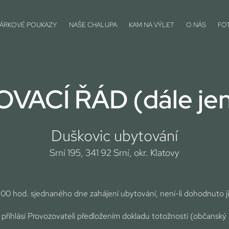
ÁRKOVÉ POUKAZY
NAŠE CHALUPA
KAM NA VÝLET
O NÁS
FO
VACÍ ŘÁD (dále jen
Duškovic ubytování
Srní 195, 341 92 Srní, okr. Klatovy
6:00 hod. sjednaného dne zahájení ubytování, není-li dohodnuto j
 přihlásí Provozovateli předložením dokladu totožnosti (občanský p