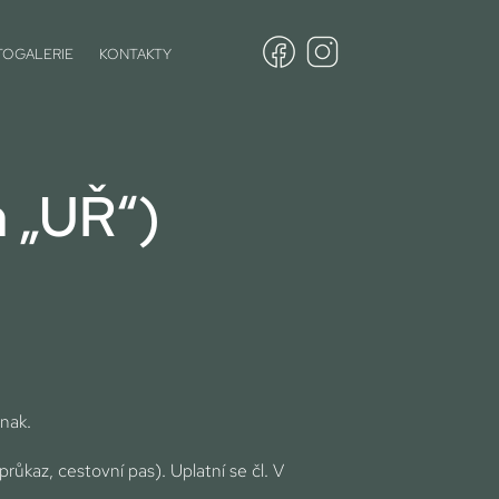
TOGALERIE
KONTAKTY
 „UŘ“)
inak.
růkaz, cestovní pas). Uplatní se čl. V