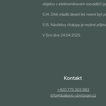
objektu v elektroměrovém rozvaděči (p
5.14. Dítě mladší deseti let nesmí být
5.15. Návštěvy chalupy je možné přij
V Srní dne 24.04.2025
Kontakt
+420 775 303 983
info@duskovic-ubytovani.cz