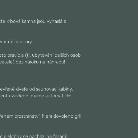
 že krbová kamna jsou vyhaslá a
nitřní prostory.
 pravidla (tj. ubytování dalších osob
vatele) bez nároku na náhradu!
tevřené dveře od saunovací kabiny,
lient uzavřené, máme automatické
vřeném prostranství. Není dovoleno gril
ač elektřiny se nachází na fasádě