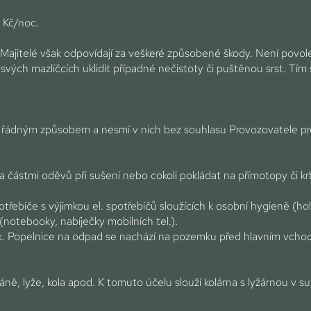
0 Kč/noc.
 Majitelé však odpovídají za veškeré způsobené škody. Není povole
vých mazlíčcích uklidit případné nečistoty či puštěnou srst. Tím s
vání řádným způsobem a nesmí v nich bez souhlasu Provozovatele
částmi oděvů při sušení nebo cokoli pokládat na přímotopy či 
třebiče s výjimkou el. spotřebičů sloužících k osobní hygieně (hol
ě (notebooky, nabíječky mobilních tel.).
k. Popelnice na odpad se nachází na pozemku před hlavním vchod
́ně, lyže, kola apod. K tomuto účelu slouží kolárna s lyžárnou 