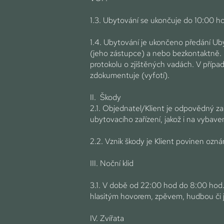
1.3. Ubytování se ukončuje do 10:00 h
1.4. Ubytování je ukončeno předání Ub
(jeho zástupce) a nebo bezkontaktně. 
protokolu o zjištěných vadách. V přípa
zdokumentuje (vyfotí).
II. Škody
2.1. Objednatel/Klient je odpovědný 
ubytovacího zařízení, jakož i na vybaven
2.2. Vznik škody je Klient povinen oz
III. Noční klid
3.1. V době od 22:00 hod do 8:00 hod. j
hlasitým hovorem, zpěvem, hudbou či
IV. Zvířata