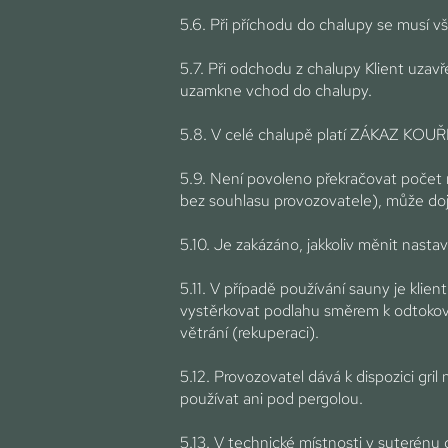
5.6. Při příchodu do chalupy se musí v
5.7. Při odchodu z chalupy Klient uzavře
uzamkne vchod do chalupy.
5.8. V celé chalupě platí ZÁKAZ KOUŘE
5.9. Není povoleno překračovat počet 
bez souhlasu provozovatele), může doj
5.10. Je zakázáno, jakkoliv měnit nasta
5.11. V případě používání sauny je kl
vystěrkovat podlahu směrem k odtoko
větrání (rekuperaci).
5.12. Provozovatel dává k dispozici gri
používat ani pod pergolou.
5.13. V technické místnosti v suterénu 