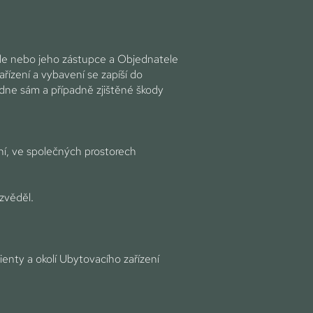
ele nebo jeho zástupce a Objednatele
ízení a vybavení se zapíší do
édne sám a případně zjištěné škody
í, ve společných prostorech
zvěděl.
ienty a okolí Ubytovacího zařízení