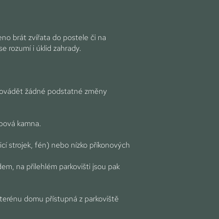
no brát zvířata do postele či na
e rozumí i úklid zahrady.
 provádět žádné podstatné změny
krbová kamna.
icí strojek, fén) nebo nízko příkonových
em, na přilehlém parkovišti jsou pak
v suterénu domu přístupná z parkoviště