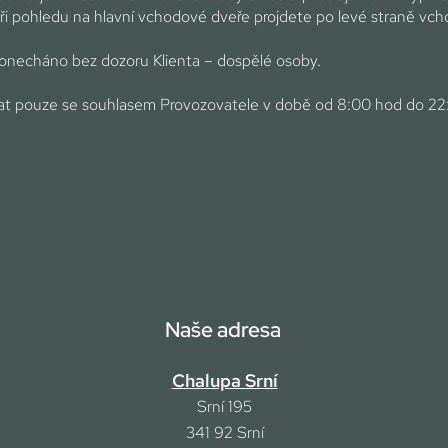
ři pohledu na hlavní vchodové dveře projdete po levé straně vch
 ponecháno bez dozoru Klienta – dospělé osoby.
ímat pouze se souhlasem Provozovatele v době od 8:00 hod do 22
Naše adresa
Chalupa Srní
Srní 195
341 92
Srní