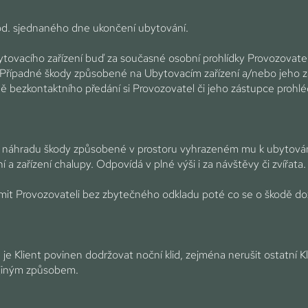
od. sjednaného dne ukončení ubytování.
ytovacího zařízení buď za současné osobní prohlídky Provozovat
Případné škody způsobené na Ubytovacím zařízení a/nebo jeho zař
dě bezkontaktního předání si Provozovatel či jeho zástupce prohl
za náhradu škody způsobené v prostoru vyhrazeném mu k ubytován
í a zařízení chalupy. Odpovídá v plné výši i za návštěvy či zvířata.
námit Provozovateli bez zbytečného odkladu poté co se o škodě do
e Klient povinen dodržovat noční klid, zejména nerušit ostatní Kl
 jiným způsobem.