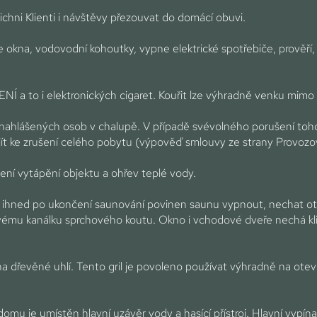
šichni Klienti i návštěvy přezouvat do domácí obuvi.
 okna, vodovodní kohoutky, vypne elektrické spotřebiče, prověří,
NÍ a to i elektronických cigaret. Kouřit lze výhradně venku mimo v
nahlášených osob v chalupě. V případě svévolného porušení tohoto
ít ke zrušení celého pobytu (výpověď smlouvy ze strany Provozo
vení vytápění objektu a ohřev teplé vody.
ient ihned po ukončení saunování povinen saunu vypnout, nechat o
vému kanálku sprchového koutu. Okno i vchodové dveře nechá k
l na dřevěné uhlí. Tento gril je povoleno používat výhradně na ote
domu je umístěn hlavní uzávěr vody a hasící přístroj. Hlavní vypín