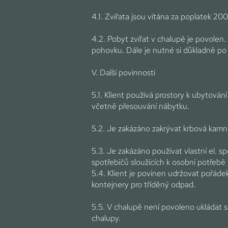
4.1. Zvířata jsou vítána za poplatek 20
4.2. Pobyt zvířat v chalupě je povolen.
pohovku. Dále je nutné si důkladně po s
V. Další povinnosti
5.1. Klient používá prostory k ubyto
včetně přesouvání nábytku.
5.2. Je zakázáno zakrývat krbová kamna 
5.3. Je zakázáno používat vlastní el. spo
spotřebičů sloužících k osobní potřeb
5.4. Klient je povinen udržovat pořáde
kontejnery pro tříděný odpad.
5.5. V chalupě není povoleno ukládat sa
chalupy.